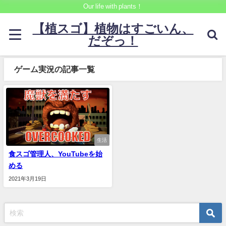
Our life with plants！
【植スゴ】植物はすごいん、
だぞっ！
ゲーム実況の記事一覧
生活
食スゴ管理人、YouTubeを始
める
2021年3月19日