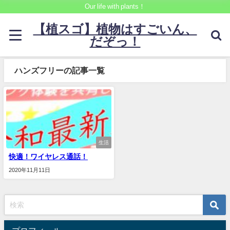
Our life with plants！
【植スゴ】植物はすごいん、
だぞっ！
ハンズフリーの記事一覧
生活
快適！ワイヤレス通話！
2020年11月11日