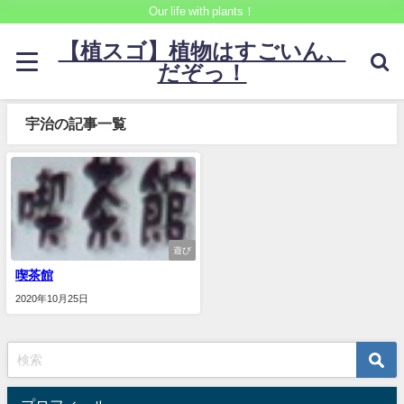
Our life with plants！
【植スゴ】植物はすごいん、
だぞっ！
宇治の記事一覧
遊び
喫茶館
2020年10月25日