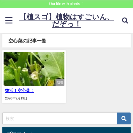
Our life with plants！
【植スゴ】植物はすごいん、
だぞっ！
空心菜の記事一覧
栽培
復活！空心菜！
2020年9月19日