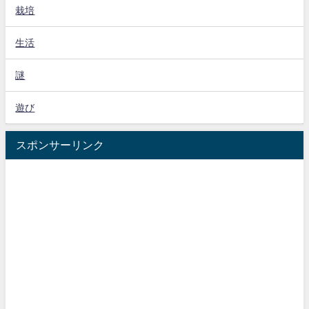
栽培
生活
謎
遊び
スポンサーリンク