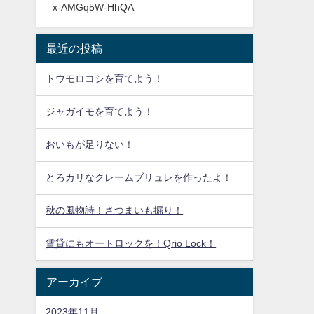
x-AMGq5W-HhQA
最近の投稿
トウモロコシを育てよう！
ジャガイモを育てよう！
おいもが足りない！
とろカリなクレームブリュレを作ったよ！
秋の風物詩！さつまいも掘り！
賃貸にもオートロックを！Qrio Lock！
アーカイブ
2023年11月