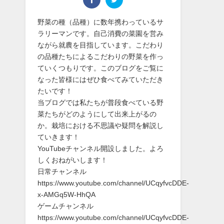
野菜の種（品種）に数年携わっているサ
ラリーマンです。自己消費の菜園を営み
ながら就農を目指しています。こだわり
の品種たちによるこだわりの野菜を作っ
ていくつもりです。このブログをご覧に
なった皆様にはぜひ食べてみていただき
たいです！
当ブログでは私たちが普段食べている野
菜たちがどのようにして出来上がるの
か。栽培における不思議や疑問を解説し
ていきます！
YouTubeチャンネル開設しました。よろ
しくおねがいします！
日常チャンネル
https://www.youtube.com/channel/UCqyfvcDDE-
x-AMGq5W-HhQA
ゲームチャンネル
https://www.youtube.com/channel/UCqyfvcDDE-