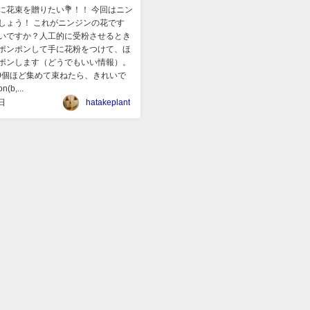
に花束を贈りたい💐！！ 今回はニン
しょう！ これがニンジンの花です
いですか？人工的に受粉させるとき
ポンポンして手に花粉をつけて、ほ
ポンします（どうでもいい情報）。
10個ほど集めて束ねたら、きれいで
(b,...
日
hatakeplant