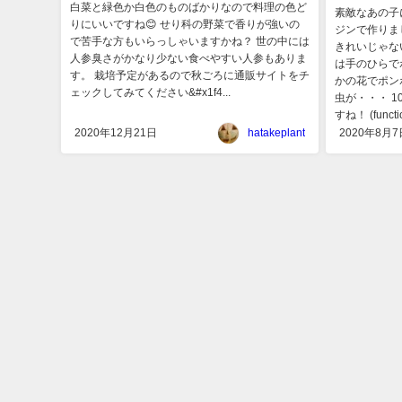
白菜と緑色か白色のものばかりなので料理の色ど
素敵なあの子
りにいいですね😊 せり科の野菜で香りが強いの
ジンで作りま
で苦手な方もいらっしゃいますかね？ 世の中には
きれいじゃな
人参臭さがかなり少ない食べやすい人参もありま
は手のひらで
す。 栽培予定があるので秋ごろに通販サイトをチ
かの花でポン
ェックしてみてください&#x1f4...
虫が・・・ 
すね！ (function
2020年12月21日
hatakeplant
2020年8月7