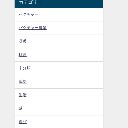
カテゴリー
バクチャー
バクチャー農業
収穫
料理
未分類
栽培
生活
謎
遊び