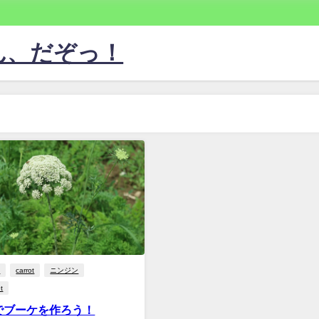
ん、だぞっ！
苔
carrot
ニンジン
t
でブーケを作ろう！