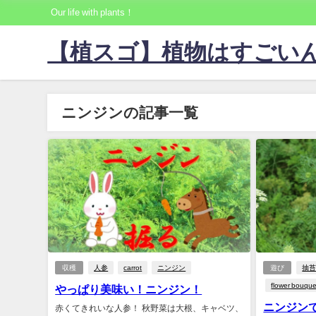
Our life with plants！
【植スゴ】植物はすごい
ニンジンの記事一覧
収穫
人参
carrot
ニンジン
遊び
抽
flower bouque
やっぱり美味い！ニンジン！
ニンジン
赤くてきれいな人参！ 秋野菜は大根、キャベツ、