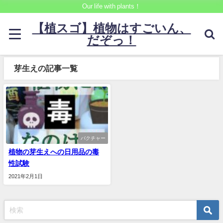
Our life with plants！
【植スゴ】植物はすごいん、
だぞっ！
芽生えの記事一覧
バクチャー
植物の芽生えへの日用品の毒
性試験
2021年2月1日