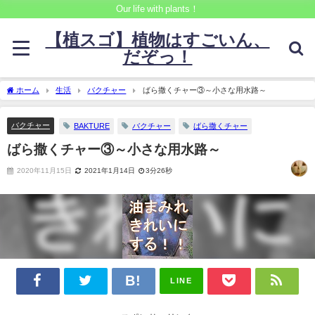
Our life with plants！
【植スゴ】植物はすごいん、
だぞっ！
ホーム
生活
バクチャー
ばら撒くチャー③～小さな用水路～
バクチャー
BAKTURE
バクチャー
ばら撒くチャー
ばら撒くチャー③～小さな用水路～
2020年11月15日
2021年1月14日
3分26秒
LINE