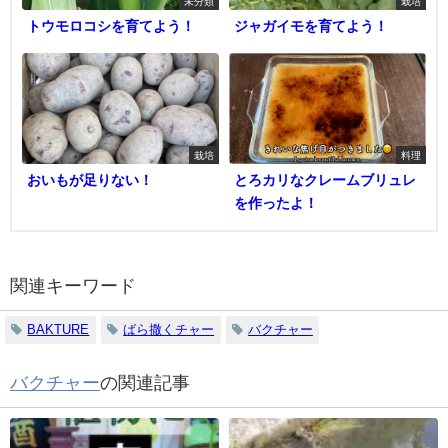
未分類
栽培
トウモロコシを育てよう！
ジャガイモを育てよう！
栽培
料理
おいもが足りない！
とろカリなクレームブリュレ
を作ったよ！
関連キーワード
BAKTURE
ばら撒くチャー
バクチャー
バクチャー
の関連記事