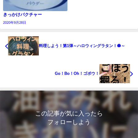
きっかけバクチャー
2020年9月28日
料理しよう！第1弾～ハロウィングラタン！🎃～
Go！Bo！Oh！ゴボウ！
この記事が気に入ったら
フォローしよう