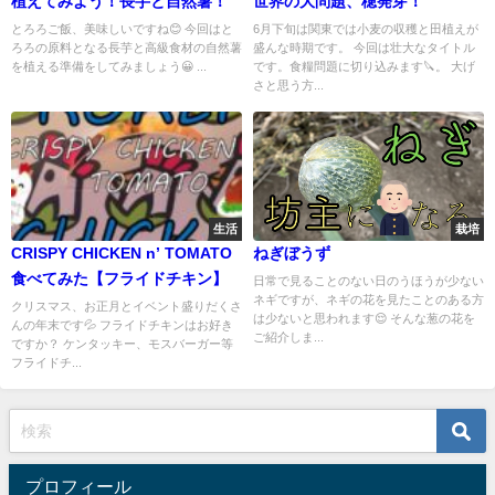
植えてみよう！長芋と自然薯！
世界の大問題、穂発芽！
とろろご飯、美味しいですね😊 今回はと
6月下旬は関東では小麦の収穫と田植えが
ろろの原料となる長芋と高級食材の自然薯
盛んな時期です。 今回は壮大なタイトル
を植える準備をしてみましょう😀 ...
です。食糧問題に切り込みます🔪。 大げ
さと思う方...
生活
栽培
CRISPY CHICKEN n’ TOMATO
ねぎぼうず
食べてみた【フライドチキン】
日常で見ることのない日のうほうが少ない
ネギですが、ネギの花を見たことのある方
クリスマス、お正月とイベント盛りだくさ
は少ないと思われます😌 そんな葱の花を
んの年末です💦 フライドチキンはお好き
ご紹介しま...
ですか？ ケンタッキー、モスバーガー等
フライドチ...
プロフィール