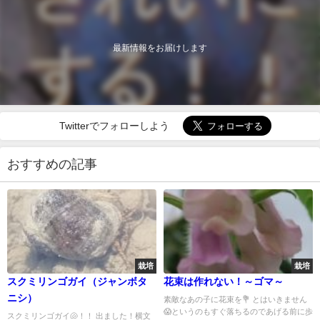
最新情報をお届けします
Twitterでフォローしよう
おすすめの記事
栽培
栽培
スクミリンゴガイ（ジャンボタ
花束は作れない！～ゴマ～
ニシ）
素敵なあの子に花束を💐 とはいきません
😱というのもすぐ落ちるのであげる前に歩
スクミリンゴガイ🐚！！ 出ました！横文