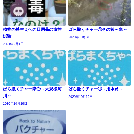
植物の芽生えへの日用品の毒性
ばら撒くチャー①その後～魚～
試験
2020年10月31日
2021年2月1日
ばら撒くチャー隊②～大規模河
ばら撒くチャー①～用水路～
川～
2020年10月12日
2020年10月16日