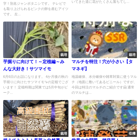
いてきた道に花がたくさん落ちてし...
字！別名ジャンボタニシです。 テレビで
も取り上げられるピンクの卵を産むアイツ
です。 左...
栽培
栽培
芋掘りに向けて！～定植編～み
マルチを特注！穴が小さい【タ
んな大好き！サツマイモ
マネギ】
6月6日のお話になります。 4か月後の秋の
地温確保、水分確保や雑草対策に使うマル
芋堀りに向けたサツマイモ🍠の定植でござ
チ（地面に敷いてあるビニール）ですが、
います！ 定植時期は関東では5月中旬がピ
今回は特注のマルチのご紹介です🤗 通常
ーク...
のマルチは...
栽培
収穫