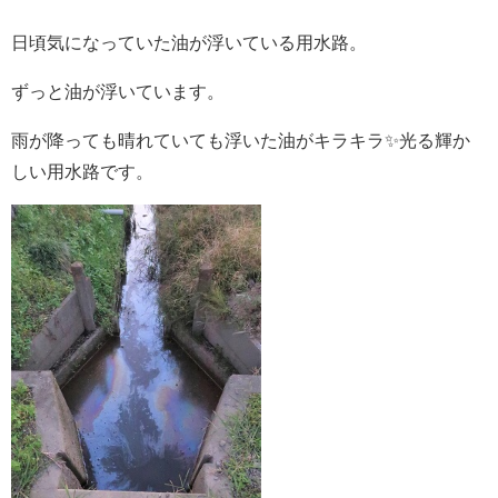
日頃気になっていた
油が浮いている用水路
。
ずっと油が浮いています。
雨が降っても晴れていても
浮いた油がキラキラ✨光る輝か
しい
用水路
です。