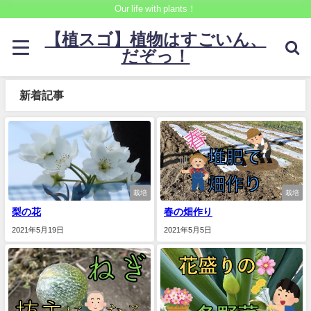
Our life with plants！
【植スゴ】植物はすごいん、
だぞっ！
新着記事
栽培
栽培
梨の花
春の畑作り
2021年5月19日
2021年5月5日