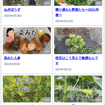
栽培
栽培
ねぎぼうず
獲り遅れた野菜たち〜2021年
春〜
2021年4月19日
2021年4月12日
栽培
栽培
染みた人参
枝豆はこう見えて敏感なんで
す
2021年4月9日
2021年4月7日
栽培
栽培