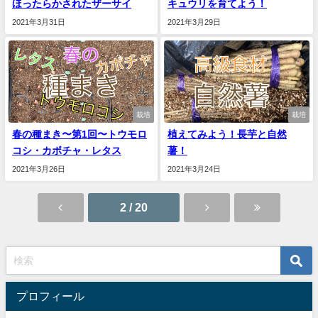
ほったらかされたザーサイ
キュウリを育てよう！
2021年3月31日
2021年3月29日
栽培
栽培
春の種まき〜第1回〜トウモロ
植えてみよう！長芋と自然
コシ・カボチャ・レタス
薯！
2021年3月26日
2021年3月24日
2 / 20
プロフィール