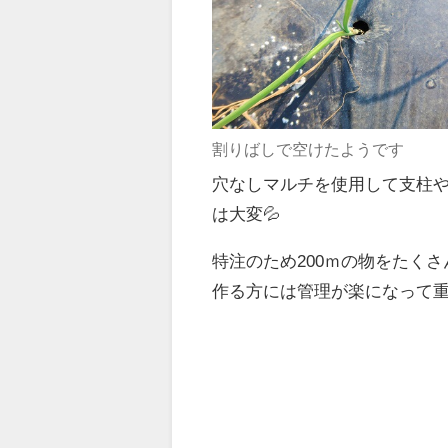
割りばしで空けたようです
穴なしマルチを使用して支柱
は大変💦
特注のため200ｍの物をたく
作る方には管理が楽になって重