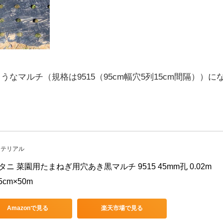
なマルチ（規格は9515（95cm幅穴5列15cm間隔））に
マテリアル
タニ 菜園用たまねぎ用穴あき黒マルチ 9515 45mm孔 0.02m
5cm×50m
Amazonで見る
楽天市場で見る