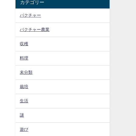
り
カテゴリー
バクチャー
バクチャー農業
収穫
料理
未分類
栽培
生活
謎
遊び