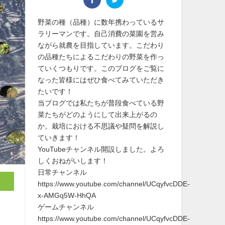
野菜の種（品種）に数年携わっているサ
ラリーマンです。自己消費の菜園を営み
ながら就農を目指しています。こだわり
の品種たちによるこだわりの野菜を作っ
ていくつもりです。このブログをご覧に
なった皆様にはぜひ食べてみていただき
たいです！
当ブログでは私たちが普段食べている野
菜たちがどのようにして出来上がるの
か。栽培における不思議や疑問を解説し
ていきます！
YouTubeチャンネル開設しました。よろ
しくおねがいします！
日常チャンネル
https://www.youtube.com/channel/UCqyfvcDDE-
x-AMGq5W-HhQA
ゲームチャンネル
https://www.youtube.com/channel/UCqyfvcDDE-