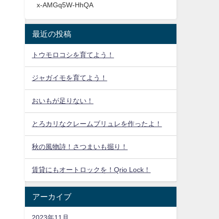
x-AMGq5W-HhQA
最近の投稿
トウモロコシを育てよう！
ジャガイモを育てよう！
おいもが足りない！
とろカリなクレームブリュレを作ったよ！
秋の風物詩！さつまいも掘り！
賃貸にもオートロックを！Qrio Lock！
アーカイブ
2023年11月