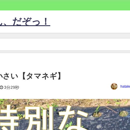
ん、だぞっ！
】
小さい【タマネギ】
hatak
3分29秒