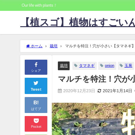
Our life with plants！
【植スゴ】植物はすごい
ホーム
栽培
マルチを特注！穴が小さい【タマネギ
栽培
タマネギ
onion
玉葱
シェア
マルチを特注！穴が
Tweet
2020年12月23日
2021年1月14日
B!
はてブ
Pocket