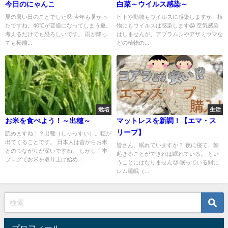
今日のにゃんこ
白菜～ウイルス感染～
夏の暑い日のことでした🥺 今年も暑かっ
ヒトや動物もウイルスに感染しますが、植
たですね。40℃が普通になってしまう夏。
物にもウイルスは感染します😱 空気感染
考えるだけでも恐ろしいです。 雨が降っ
はしませんが、アブラムシやアザミウマな
ても極端...
どの植物の...
栽培
生活
お米を食べよう！～出穂～
マットレスを新調！【エマ・ス
リープ】
読めますね！？出穂（しゅっすい）。穂が
出てくることです。 日本人は昔からお米
皆さん、眠れていますか？ 夜に寝て、朝
とのつながりが深いですね。 しかし！本
起きることができれば眠れている。 とい
ブログでお米を取り上げ始め...
うことにはなりません🥲 眠っている間に
レム睡眠（...
プロフィール