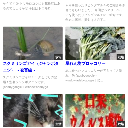
そうです😢 トウモロコシにも花粉症はあ
ムギを使ったリビングマルチのご紹介をさ
るのでしょうか🤔 今回はトウモロ...
せてもらいました。 今回はヘアリーベッ
チを使ったリビングマルチのご紹介です。
年末に播種。撮影は３月下...
栽培
栽培
スクミリンゴガイ（ジャンボタ
暴れん坊ブロッコリー
ニシ） ～被害編～
馬に乗ったブロッコリーが刀もって大暴
れ！🏇 (adsbygoogle =
スクミリンゴガイ🐚！！ 久しぶりの登
window.adsbygoogle || [])...
場！別名ジャンボタニシです。
(adsbygoogle = window.adsbygo...
生活
栽培