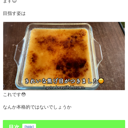
ます😊
目指す姿は
これです😳
なんか本格的ではないでしょうか
目次
[
hide
]