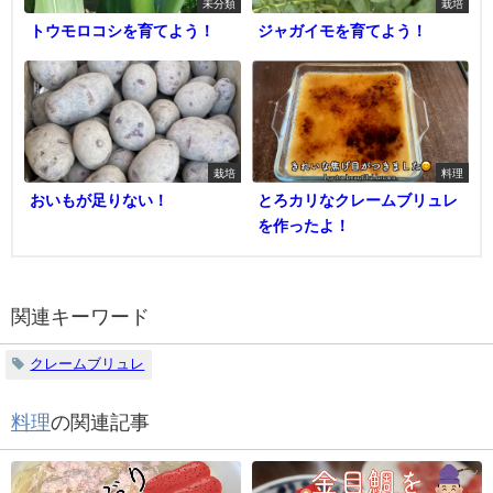
未分類
栽培
トウモロコシを育てよう！
ジャガイモを育てよう！
栽培
料理
おいもが足りない！
とろカリなクレームブリュレ
を作ったよ！
関連キーワード
クレームブリュレ
料理
の関連記事