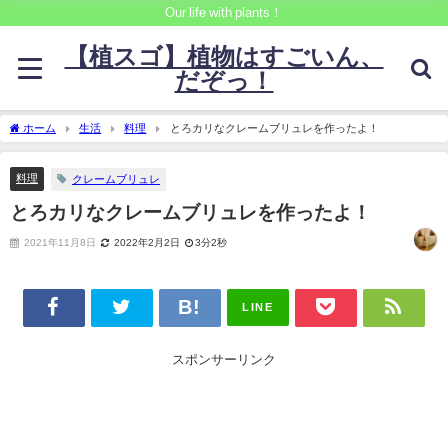
Our life with plants！
【植スゴ】植物はすごいん、
だぞっ！
ホーム
生活
料理
とろカリなクレームブリュレを作ったよ！
料理
クレームブリュレ
とろカリなクレームブリュレを作ったよ！
2021年11月8日
2022年2月2日
3分2秒
LINE
スポンサーリンク