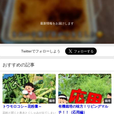
最新情報をお届けします
Twitterでフォローしよう
おすすめの記事
栽培
栽培
トウモロコシ～花粉量～
有機栽培の味方！リビングマル
チ！！（応用編）
花粉と聞くと鼻水とくしゃみが出てしまい