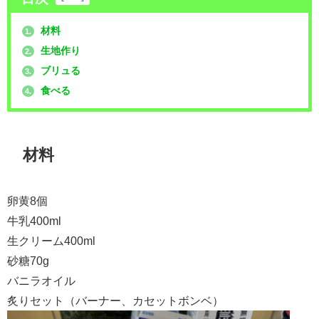
材料
1.
生地作り
2.
ブリュる
3.
食べる
4.
材料
卵黄8個
牛乳400ml
生クリーム400ml
砂糖70g
バニラオイル
炙りセット（バーナー、カセットボンベ）